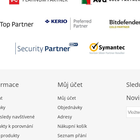
ormace
Můj účet
Sled
Novi
at
Můj účet
nky
Objednávky
sledy navštívené
Adresy
kty k porovnání
Nákupní košík
 produkty
Seznam přání