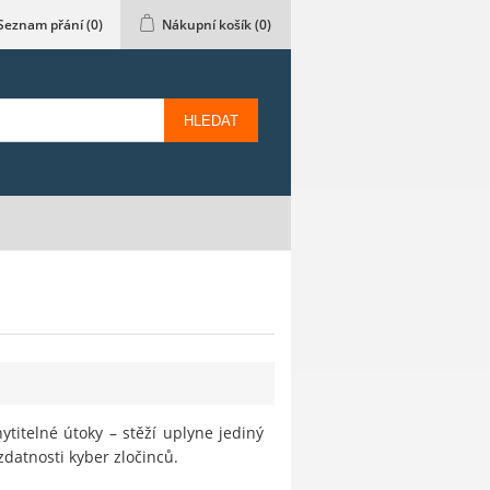
Seznam přání
(0)
Nákupní košík
(0)
HLEDAT
titelné útoky – stěží uplyne jediný
zdatnosti kyber zločinců.