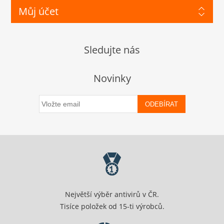
Můj účet
Sledujte nás
Novinky
ODEBÍRAT
Největší výběr antivirů v ČR.
Tisíce položek od 15-ti výrobců.