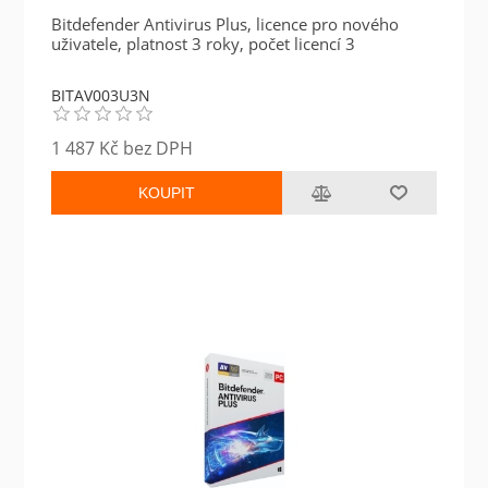
Bitdefender Antivirus Plus, licence pro nového
uživatele, platnost 3 roky, počet licencí 3
BITAV003U3N
1 487 Kč bez DPH
KOUPIT