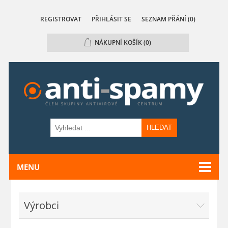
REGISTROVAT
PŘIHLÁSIT SE
SEZNAM PŘÁNÍ
(0)
NÁKUPNÍ KOŠÍK
(0)
HLEDAT
MENU
Výrobci