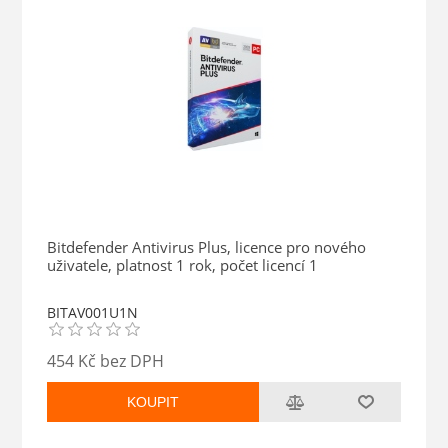
Bitdefender Antivirus Plus, licence pro nového
uživatele, platnost 1 rok, počet licencí 1
BITAV001U1N
454 Kč bez DPH
KOUPIT