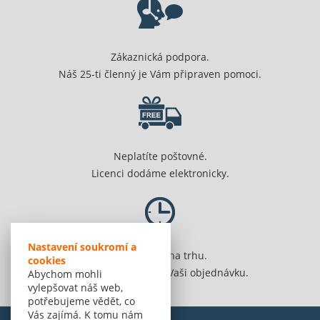
Zákaznická podpora.
Náš 25-ti členný je Vám připraven pomoci.
Neplatíte poštovné.
Licenci dodáme elektronicky.
Nastavení soukromí a
Jsme 20 let na trhu.
cookies
Spolehlivě vyřídíme Vaši objednávku.
Abychom mohli
vylepšovat náš web,
potřebujeme vědět, co
Vás zajímá. K tomu nám