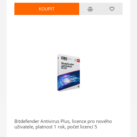
KOUPIT
Bitdefender Antivirus Plus, licence pro nového
uživatele, platnost 1 rok, počet licencí 5