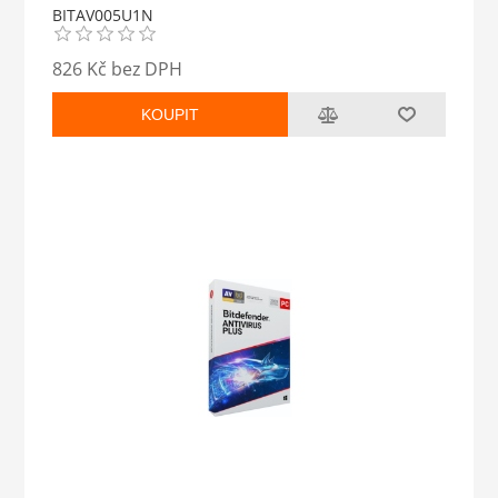
BITAV005U1N
826 Kč bez DPH
KOUPIT