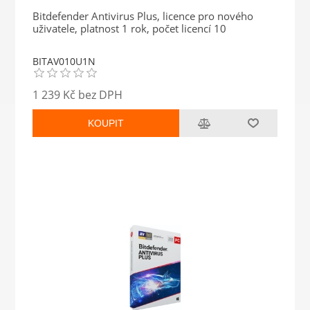
Bitdefender Antivirus Plus, licence pro nového
uživatele, platnost 1 rok, počet licencí 10
BITAV010U1N
1 239 Kč bez DPH
KOUPIT