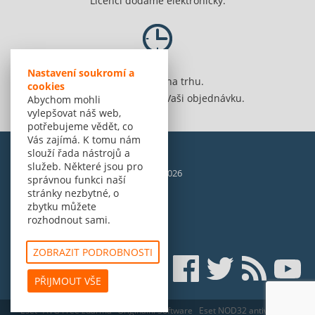
Licenci dodáme elektronicky.
Nastavení soukromí a
Jsme 20 let na trhu.
cookies
Spolehlivě vyřídíme Vaši objednávku.
Abychom mohli
vylepšovat náš web,
potřebujeme vědět, co
Vás zajímá. K tomu nám
slouží řada nástrojů a
služeb. Některé jsou pro
© Amenit Software Solutions, 1998 - 2026
správnou funkci naší
Powered by
nopCommerce
stránky nezbytné, o
zbytku můžete
rozhodnout sami.
ZOBRAZIT PODROBNOSTI
PŘIJMOUT VŠE
Eset
AVG Free zdarma
Originální Software
Eset NOD32 antivirus pro