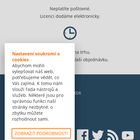
Neplatíte poštovné.
Licenci dodáme elektronicky.
Jsme 20 let na trhu.
Nastavení soukromí a
Spolehlivě vyřídíme Vaši objednávku.
cookies
Abychom mohli
vylepšovat náš web,
potřebujeme vědět, co
Vás zajímá. K tomu nám
slouží řada nástrojů a
© Amenit Software Solutions, 1998 - 2026
služeb. Některé jsou pro
Powered by
nopCommerce
správnou funkci naší
stránky nezbytné, o
zbytku můžete
rozhodnout sami.
ZOBRAZIT PODROBNOSTI