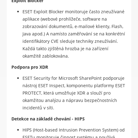
Exploit Blocker
ESET Exploit Blocker monitoruje často zneužívané
aplikace (webové prohlížeče, software na
zobrazování dokumentů, e-mailové klienty, Flash,
Java apod.) A namísto zaměřování se na konkrétní
identifikátory CVE sleduje techniky zneužívání.
Každá takto zjištěná hrozba je na zařízení
okamžitě zablokována.
Podpora pro XDR
ESET Security for Microsoft SharePoint podporuje
nástroj ESET Inspect, komponentu platformy ESET
PROTECT, která umožňuje XDR a slouží pro
okamžitou analýzu a nápravu bezpečnostních
incidentů v síti.
Detekce na základě chování - HIPS
HIPS (Host-based Intrusion Prevention System) od
ESETu monitoruje činnost systému a používá