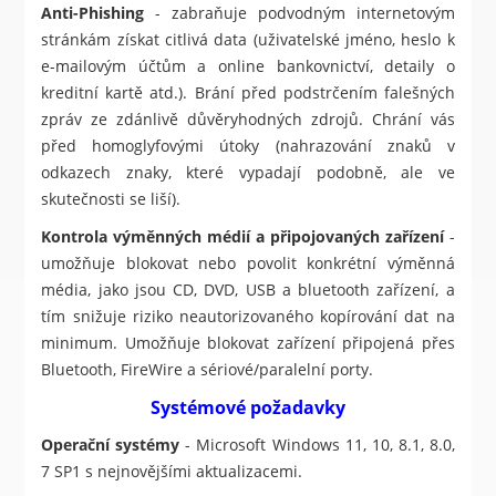
Anti-Phishing
- zabraňuje podvodným internetovým
stránkám získat citlivá data (uživatelské jméno, heslo k
e-mailovým účtům a online bankovnictví, detaily o
kreditní kartě atd.). Brání před podstrčením falešných
zpráv ze zdánlivě důvěryhodných zdrojů. Chrání vás
před homoglyfovými útoky (nahrazování znaků v
odkazech znaky, které vypadají podobně, ale ve
skutečnosti se liší).
Kontrola výměnných médií a připojovaných zařízení
-
umožňuje blokovat nebo povolit konkrétní výměnná
média, jako jsou CD, DVD, USB a bluetooth zařízení, a
tím snižuje riziko neautorizovaného kopírování dat na
minimum. Umožňuje blokovat zařízení připojená přes
Bluetooth, FireWire a sériové/paralelní porty.
Systémové požadavky
Operační systémy
- Microsoft Windows 11, 10, 8.1, 8.0,
7 SP1 s nejnovějšími aktualizacemi.