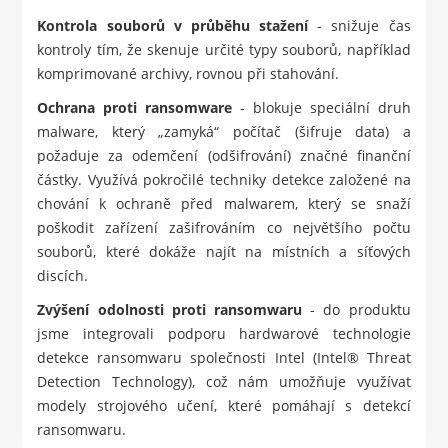
Kontrola souborů v průběhu stažení
- snižuje čas
kontroly tím, že skenuje určité typy souborů, například
komprimované archivy, rovnou při stahování.
Ochrana proti ransomware
- blokuje speciální druh
malware, který „zamyká“ počítač (šifruje data) a
požaduje za odemčení (odšifrování) značné finanční
částky. Využívá pokročilé techniky detekce založené na
chování k ochraně před malwarem, který se snaží
poškodit zařízení zašifrováním co největšího počtu
souborů, které dokáže najít na místních a síťových
discích.
Zvýšení odolnosti proti ransomwaru
- do produktu
jsme integrovali podporu hardwarové technologie
detekce ransomwaru společnosti Intel (Intel® Threat
Detection Technology), což nám umožňuje využívat
modely strojového učení, které pomáhají s detekcí
ransomwaru.