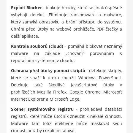
Exploit Blocker
- blokuje hrozby, které se jinak úspěšně
vyhýbají detekci. Eliminuje ransomware a malware,
který zamyká obrazovku a brání přístupu do systému.
Chrání před útoky na webové prohlížeče, PDF čtečky a
další aplikace.
Kontrola souborů (cloud)
- pomáhá blokovat neznámý
malware na základě „chování“ porovnáním s
reputačním systémem v cloudu.
Ochrana před útoky pomocí skriptů
- detekuje skripty,
které se snaží k útoku zneužít Windows PowerShell.
Detekuje také škodlivé JavaScriptové útoky v
prohlížečích Mozilla Firefox, Google Chrome, Microsoft
Internet Explorer a Microsoft Edge.
Skener systémového registru
- prohledává databázi
registrů, které může útočník zneužít k nekalé činnosti.
Malware tam totiž efektivně může maskovat svou
činnost, aniž by cokoli instaloval.