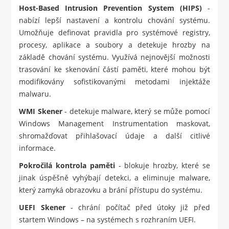
Host-Based Intrusion Prevention System (HIPS)
-
nabízí lepší nastavení a kontrolu chování systému.
Umožňuje definovat pravidla pro systémové registry,
procesy, aplikace a soubory a detekuje hrozby na
základě chování systému. Využívá nejnovější možnosti
trasování ke skenování částí paměti, které mohou být
modifikovány sofistikovanými metodami injektáže
malwaru.
WMI Skener
- detekuje malware, který se může pomocí
Windows Management Instrumentation maskovat,
shromažďovat přihlašovací údaje a další citlivé
informace.
Pokročilá kontrola paměti
- blokuje hrozby, které se
jinak úspěšně vyhýbají detekci, a eliminuje malware,
který zamyká obrazovku a brání přístupu do systému.
UEFI Skener
- chrání počítač před útoky již před
startem Windows – na systémech s rozhraním UEFI.