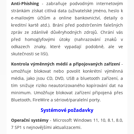
Anti-Phishing
- zabraňuje podvodným internetovým
stránkám získat citlivá data (uživatelské jméno, heslo k
e-mailovým účtům a online bankovnictví, detaily o
kreditní kartě atd.). Brání před podstrčením falešných
zpráv ze zdánlivě důvěryhodných zdrojů. Chrání vás
před homoglyfovými útoky (nahrazování znaků v
odkazech znaky, které vypadají podobně, ale ve
skutečnosti se liší).
Kontrola výměnných médií a připojovaných zařízení
-
umožňuje blokovat nebo povolit konkrétní výměnná
média, jako jsou CD, DVD, USB a bluetooth zařízení, a
tím snižuje riziko neautorizovaného kopírování dat na
minimum. Umožňuje blokovat zařízení připojená přes
Bluetooth, FireWire a sériové/paralelní porty.
Systémové požadavky
Operační systémy
- Microsoft Windows 11, 10, 8.1, 8.0,
7 SP1 s nejnovějšími aktualizacemi.