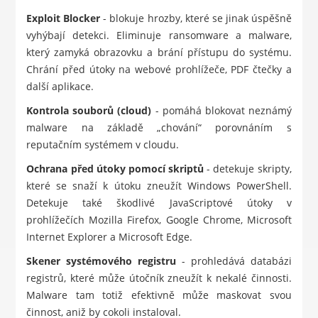
Exploit Blocker
- blokuje hrozby, které se jinak úspěšně
vyhýbají detekci. Eliminuje ransomware a malware,
který zamyká obrazovku a brání přístupu do systému.
Chrání před útoky na webové prohlížeče, PDF čtečky a
další aplikace.
Kontrola souborů (cloud)
- pomáhá blokovat neznámý
malware na základě „chování“ porovnáním s
reputačním systémem v cloudu.
Ochrana před útoky pomocí skriptů
- detekuje skripty,
které se snaží k útoku zneužít Windows PowerShell.
Detekuje také škodlivé JavaScriptové útoky v
prohlížečích Mozilla Firefox, Google Chrome, Microsoft
Internet Explorer a Microsoft Edge.
Skener systémového registru
- prohledává databázi
registrů, které může útočník zneužít k nekalé činnosti.
Malware tam totiž efektivně může maskovat svou
činnost, aniž by cokoli instaloval.