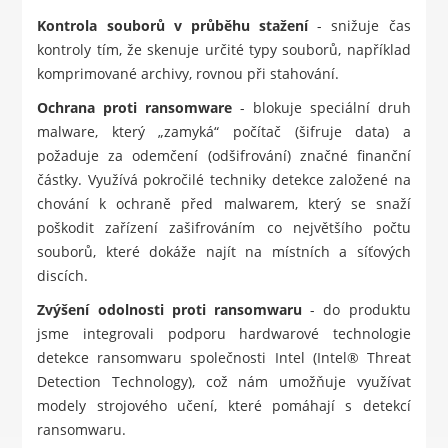
Kontrola souborů v průběhu stažení
- snižuje čas
kontroly tím, že skenuje určité typy souborů, například
komprimované archivy, rovnou při stahování.
Ochrana proti ransomware
- blokuje speciální druh
malware, který „zamyká“ počítač (šifruje data) a
požaduje za odemčení (odšifrování) značné finanční
částky. Využívá pokročilé techniky detekce založené na
chování k ochraně před malwarem, který se snaží
poškodit zařízení zašifrováním co největšího počtu
souborů, které dokáže najít na místních a síťových
discích.
Zvýšení odolnosti proti ransomwaru
- do produktu
jsme integrovali podporu hardwarové technologie
detekce ransomwaru společnosti Intel (Intel® Threat
Detection Technology), což nám umožňuje využívat
modely strojového učení, které pomáhají s detekcí
ransomwaru.