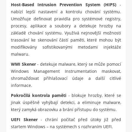
Host-Based Intrusion Prevention System (HIPS)
-
nabízí lepší nastavení a kontrolu chování systému.
Umožňuje definovat pravidla pro systémové registry,
procesy, aplikace a soubory a detekuje hrozby na
základě chování systému. Využívá nejnovější možnosti
trasování ke skenování částí paměti, které mohou být
modifikovány sofistikovanými metodami injektáže
malwaru.
WMI Skener
- detekuje malware, který se může pomocí
Windows Management Instrumentation maskovat,
shromažďovat přihlašovací údaje a další citlivé
informace.
Pokročilá kontrola paměti
- blokuje hrozby, které se
jinak úspěšně vyhýbají detekci, a eliminuje malware,
který zamyká obrazovku a brání přístupu do systému.
UEFI Skener
- chrání počítač před útoky již před
startem Windows – na systémech s rozhraním UEFI.