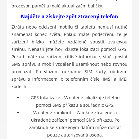
procesor, paměť a malé aktualizační balíčky.
Najděte a získejte zpět ztracený telefon
Ztráta nebo odcizení mobilu či tabletu nemusí nutně
znamenat konec světa. Pokud máte podezření, že je
zařízení blízko, můžete vzdáleně spustit zvukovou
sirénu. Nenašli jste ho? Zkuste lokalizaci pomocí GPS.
Pokud máte na zařízení citlivé informace, stačí poslat
SMS zprávu a mobil vzdáleně uzamknout nebo rovnou
promazat. Po vložení neznámé SIM karty, obdržíte
zprávu s informacemi o telefonním čísle, IMSI a IMEI
kódech.
GPS lokalizace - Vzdáleně lokalizuje telefon
pomocí SMS příkazu a souřadnic GPS.
Vzdálené zamknutí - Zamkne ztracené či
ukradené zařízení pomocí SMS příkazu. Po
zamknutí se k uloženým datům může dostat
pouze autorizovaná osoba.