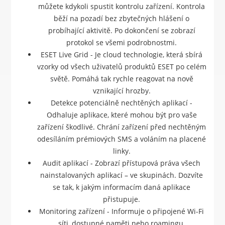
můžete kdykoli spustit kontrolu zařízení. Kontrola
běží na pozadí bez zbytečných hlášení o
probíhající aktivitě. Po dokončení se zobrazí
protokol se všemi podrobnostmi.
ESET Live Grid - Je cloud technologie, která sbírá
vzorky od všech uživatelů produktů ESET po celém
světě. Pomáhá tak rychle reagovat na nově
vznikající hrozby.
Detekce potenciálně nechtěných aplikací -
Odhaluje aplikace, které mohou být pro vaše
zařízení škodlivé. Chrání zařízení před nechtěným
odesíláním prémiových SMS a voláním na placené
linky.
Audit aplikací - Zobrazí přístupová práva všech
nainstalovaných aplikací – ve skupinách. Dozvíte
se tak, k jakým informacím daná aplikace
přistupuje.
Monitoring zařízení - Informuje o připojené Wi-Fi
síti, dostupné paměti nebo roamingu.