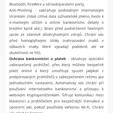
Bluetooth, FireWire a sériové/paralelní porty.
Anti-Phishing - zabraňuje podvodným internetovým
stránkám získat citlivá data (uživatelské jméno, heslo k
e-mailovým účtům a online bankovnictví, detaily o
kreditní kartě atd.). Brání před podstrčením falešných
zpráv ze zdánlivě důvěryhodných zdrojů. Chrání vás
před homoglyfovými útoky (nahrazování znaků v
odkazech znaky, které vypadají podobně, ale ve
skutečnosti se liší).
Ochrana bankovnictví a plateb
- obsahuje speciální
zabezpečený prohlížeč, přes který můžete bezpečně
platit online a který umožňuje spustit jakýkoli z
podporovaných prohlížečů v zabezpečeném režimu (po
jednoduchém nastavení). Automaticky vás chrání při
používání internetového bankovnictví a přístupu k
webovým kryptopeněženkám. Šifruje komunikaci mezi
klávesnicí a prohlížečem pro bezpečnější transakce a
upozorní vás, pokud používáte veřejnou Wi-Fi. Chrání