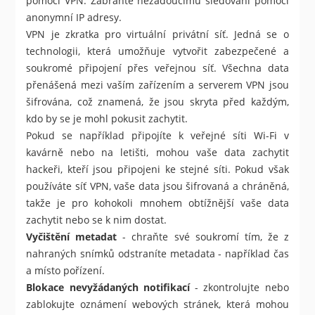
pomocí VPN. Zabraňte nežádoucímu sledování pomocí
anonymní IP adresy.
VPN je zkratka pro virtuální privátní síť. Jedná se o
technologii, která umožňuje vytvořit zabezpečené a
soukromé připojení přes veřejnou síť. Všechna data
přenášená mezi vaším zařízením a serverem VPN jsou
šifrována, což znamená, že jsou skryta před každým,
kdo by se je mohl pokusit zachytit.
Pokud se například připojíte k veřejné síti Wi-Fi v
kavárně nebo na letišti, mohou vaše data zachytit
hackeři, kteří jsou připojeni ke stejné síti. Pokud však
používáte síť VPN, vaše data jsou šifrovaná a chráněná,
takže je pro kohokoli mnohem obtížnější vaše data
zachytit nebo se k nim dostat.
Vyčištění metadat
- chraňte své soukromí tím, že z
nahraných snímků odstraníte metadata - například čas
a místo pořízení.
Blokace nevyžádaných notifikací
- zkontrolujte nebo
zablokujte oznámení webových stránek, která mohou