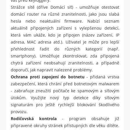
vás před keyloggery.
Strážce sítě (dříve Domácí síť) - umožňuje otestovat
domácí router na různé zranitelnosti, jako jsou slabá
hesla nebo neaktuální firmware. Nabízí seznam
aktuálně připojených zařízení s vylepšenou detekcí,
která vám ukáže, kdo je připojen (název zařízení, IP
adresa, MAC adresa atd.). Uživatel je může pro lepší
přehlednost řadit do různých kategorií (např.
smartphony). Umožňuje zkontrolovat, zda připojená
chytrá zařízení neobsahují zranitelnosti, a případně
doporučí, jak napravit nalezené problémy.
Ochrana proti zapojení do botnetu
- přidaná vrstva
zabezpečení, která chrání před botnetovým malwarem
- zabraňuje zneužití počítače ke spamovým a síťovým
útokům. Využijte nový typ detekce díky síťovým
signaturám pro ještě rychlejší blokování škodlivého
provozu.
Rodičovská kontrola
- program obsahuje již
připravené okruhy stránek přístupných dle věku dítěte.