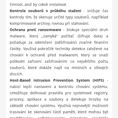
činnost, aniž by cokoli instaloval.
Kontrola souborů v průběhu stažení
- snižuje čas
kontroly tím, že skenuje určité typy souborů, například
komprimované archivy, rovnou při stahování.
Ochrana proti ransomware
- blokuje speciální druh
malware, který „zamyká“ počítač (šifruje data) a
požaduje za odemčení (odšifrování) značné finanční
částky. Využívá pokročilé techniky detekce založené na
chování k ochraně před malwarem, který se snaží
poškodit zařízení zašifrováním co největšího počtu
souborů, které dokáže najít na místních a síťových
discích.
Host-Based Intrusion Prevention System (HIPS)
-
nabízí lepší nastavení a kontrolu chování systému.
Umožňuje definovat pravidla pro systémové registry,
procesy, aplikace a soubory a detekuje hrozby na
základě chování systému. Využívá nejnovější možnosti
trasování ke skenování částí paměti, které mohou být