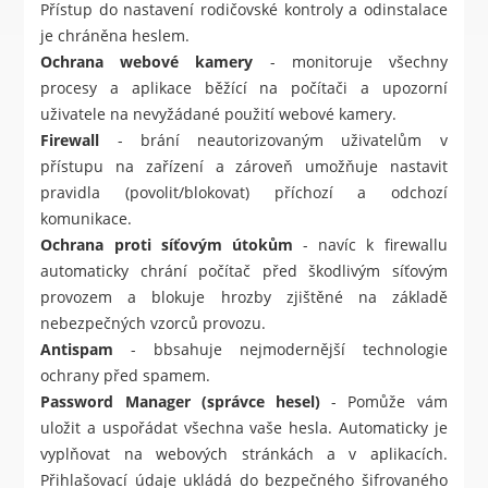
Přístup do nastavení rodičovské kontroly a odinstalace
je chráněna heslem.
Ochrana webové kamery
- monitoruje všechny
procesy a aplikace běžící na počítači a upozorní
uživatele na nevyžádané použití webové kamery.
Firewall
- brání neautorizovaným uživatelům v
přístupu na zařízení a zároveň umožňuje nastavit
pravidla (povolit/blokovat) příchozí a odchozí
komunikace.
Ochrana proti síťovým útokům
- navíc k firewallu
automaticky chrání počítač před škodlivým síťovým
provozem a blokuje hrozby zjištěné na základě
nebezpečných vzorců provozu.
Antispam
- bbsahuje nejmodernější technologie
ochrany před spamem.
Password Manager (správce hesel)
- Pomůže vám
uložit a uspořádat všechna vaše hesla. Automaticky je
vyplňovat na webových stránkách a v aplikacích.
Přihlašovací údaje ukládá do bezpečného šifrovaného