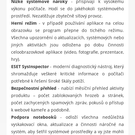
Nízké systémové nároky
- přispívají k vysokému
výkonu počítače. Hodí se do jakéhokoli systémového
prostředí. Nezatěžuje zbytečně síťový provoz.
Herní režim
- v případě používání aplikace na celou
obrazovku se program přepne do tichého režimu.
Všechna upozornění o aktualizacích, systémových nebo
jiných aktivitách jsou odložena po dobu činnosti
celoobrazovkové aplikace (video, fotografie, prezentace,
hry).
ESET SysInspector
- moderní diagnostický nástroj, který
shromažďuje veškeré kritické informace o počítači
potřebné k řešení široké škály potíží.
Bezpečnostní přehled
- nabízí měsíční přehled aktivity
produktu – počet zablokovaných hrozeb a stránek,
počet zachycených spamových zpráv, pokusů o přístup
k webové kameře a podobně.
Podpora notebooků
- odloží všechna nedůležitá
vyskakovací okna, aktualizace a činnosti náročné na
systém, aby šetřil systémové prostředky a vy jste mohli