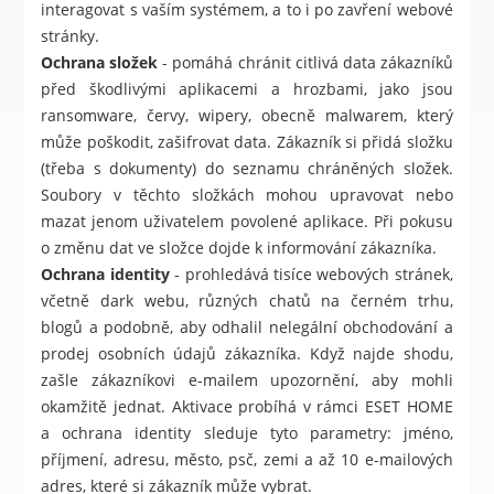
interagovat s vaším systémem, a to i po zavření webové
stránky.
Ochrana složek
- pomáhá chránit citlivá data zákazníků
před škodlivými aplikacemi a hrozbami, jako jsou
ransomware, červy, wipery, obecně malwarem, který
může poškodit, zašifrovat data. Zákazník si přidá složku
(třeba s dokumenty) do seznamu chráněných složek.
Soubory v těchto složkách mohou upravovat nebo
mazat jenom uživatelem povolené aplikace. Při pokusu
o změnu dat ve složce dojde k informování zákazníka.
Ochrana identity
- prohledává tisíce webových stránek,
včetně dark webu, různých chatů na černém trhu,
blogů a podobně, aby odhalil nelegální obchodování a
prodej osobních údajů zákazníka. Když najde shodu,
zašle zákazníkovi e-mailem upozornění, aby mohli
okamžitě jednat. Aktivace probíhá v rámci ESET HOME
a ochrana identity sleduje tyto parametry: jméno,
příjmení, adresu, město, psč, zemi a až 10 e-mailových
adres, které si zákazník může vybrat.