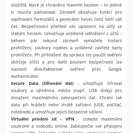
úložiště, které je chráněno hlavním heslem – to jediné
si musíte pamatovat. Zároveň obsahuje funkci pro
vyplňování formulářů a generátor hesel, čímž šetří váš
čas. Bezpečnostní přehled vás upozorní na účty se
slabým heslem. Umožňuje vzdálené odhlášení z účtů -
během pár sekund zároveň vymažete historii
prohlížení, soubory cookies a vzdáleně zavřete karty
prohlížeče. Při přihlášení do správce lze použít ověření
obličeje (iOS) a pro další posílení bezpečnosti lze
nastavit dvoufaktorové ověření přes Google
Authenticator.
Secure Data (šifrování dat)
- umožňuje šifrovat
soubory a výměnná média (např. USB disky) pro
dosažení maximálního zabezpečení dat. Chrání tak
data při krádeži nebo ztrátě zařízení (USB, počítač,
notebook) a umožňuje jejich bezpečné sdílení.
Virtuální privátní síť - VPN
- získejte maximální
soukromí a svobodu online. Zabezpečte své připojení