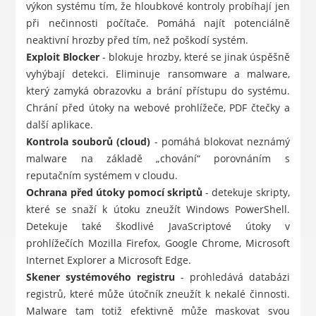
výkon systému tím, že hloubkové kontroly probíhají jen
při nečinnosti počítače. Pomáhá najít potenciálně
neaktivní hrozby před tím, než poškodí systém.
Exploit Blocker
- blokuje hrozby, které se jinak úspěšně
vyhýbají detekci. Eliminuje ransomware a malware,
který zamyká obrazovku a brání přístupu do systému.
Chrání před útoky na webové prohlížeče, PDF čtečky a
další aplikace.
Kontrola souborů (cloud)
- pomáhá blokovat neznámý
malware na základě „chování“ porovnáním s
reputačním systémem v cloudu.
Ochrana před útoky pomocí skriptů
- detekuje skripty,
které se snaží k útoku zneužít Windows PowerShell.
Detekuje také škodlivé JavaScriptové útoky v
prohlížečích Mozilla Firefox, Google Chrome, Microsoft
Internet Explorer a Microsoft Edge.
Skener systémového registru
- prohledává databázi
registrů, které může útočník zneužít k nekalé činnosti.
Malware tam totiž efektivně může maskovat svou