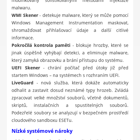
modifikovány sofistikovanými metodami injektáže
malwaru.
WMI Skener
- detekuje malware, který se může pomocí
Windows Management Instrumentation maskovat,
shromažďovat přihlašovací údaje a další citlivé
informace.
Pokročilá kontrola paměti
- blokuje hrozby, které se
jinak úspěšně vyhýbají detekci, a eliminuje malware,
který zamyká obrazovku a brání přístupu do systému.
UEFI Skener
- chrání počítač před útoky již před
startem Windows – na systémech s rozhraním UEFI.
LiveGuard
- nová služba, která dokáže automaticky
odhalit a zastavit dosud neznámé typy hrozeb. Zvládá
zpracovat velké množství souborů, včetně dokumentů,
skriptů, instalačních a spustitelných souborů.
Podezřelé soubory se analyzují v bezpečném prostředí
cloudového sandboxu ESETu.
Nízké systémové nároky