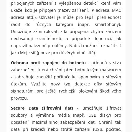
připojených zařízení s vylepšenou detekcí, která vám
ukáže, kdo je připojen (název zařízení, IP adresa, MAC
adresa atd.). Uživatel je může pro lepší přehlednost
řadit do různých kategorií (např. smartphony).
Umožňuje zkontrolovat, zda připojená chytrá zařízení
neobsahují zranitelnosti, a případně doporučí, jak
napravit nalezené problémy. Nabízí možnost označit síť
jako Moje síť (pouze pro důvěryhodné sítě).
Ochrana proti zapojení do botnetu
- přidaná vrstva
zabezpečení, která chrání před botnetovým malwarem
- zabraňuje zneužití počítače ke spamovým a síťovým
útokům. Využijte nový typ detekce díky síťovým
signaturám pro ještě rychlejší blokování škodlivého
provozu.
Secure Data (šifrování dat)
- umožňuje šifrovat
soubory a výměnná média (např. USB disky) pro
dosažení maximálního zabezpečení dat. Chrání tak
data při krádeži nebo ztrátě zařízení (USB, počítač,