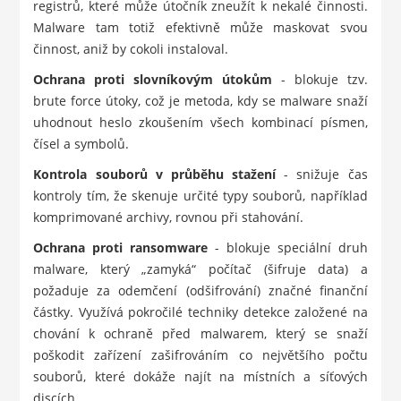
registrů, které může útočník zneužít k nekalé činnosti.
Malware tam totiž efektivně může maskovat svou
činnost, aniž by cokoli instaloval.
Ochrana proti slovníkovým útokům
- blokuje tzv.
brute force útoky, což je metoda, kdy se malware snaží
uhodnout heslo zkoušením všech kombinací písmen,
čísel a symbolů.
Kontrola souborů v průběhu stažení
- snižuje čas
kontroly tím, že skenuje určité typy souborů, například
komprimované archivy, rovnou při stahování.
Ochrana proti ransomware
- blokuje speciální druh
malware, který „zamyká“ počítač (šifruje data) a
požaduje za odemčení (odšifrování) značné finanční
částky. Využívá pokročilé techniky detekce založené na
chování k ochraně před malwarem, který se snaží
poškodit zařízení zašifrováním co největšího počtu
souborů, které dokáže najít na místních a síťových
discích.