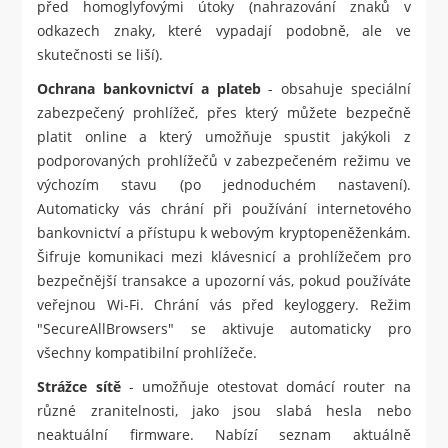
před homoglyfovými útoky (nahrazování znaků v
odkazech znaky, které vypadají podobně, ale ve
skutečnosti se liší).
Ochrana bankovnictví a plateb
- obsahuje speciální
zabezpečený prohlížeč, přes který můžete bezpečně
platit online a který umožňuje spustit jakýkoli z
podporovaných prohlížečů v zabezpečeném režimu ve
výchozím stavu (po jednoduchém nastavení).
Automaticky vás chrání při používání internetového
bankovnictví a přístupu k webovým kryptopeněženkám.
Šifruje komunikaci mezi klávesnicí a prohlížečem pro
bezpečnější transakce a upozorní vás, pokud používáte
veřejnou Wi-Fi. Chrání vás před keyloggery. Režim
"SecureAllBrowsers" se aktivuje automaticky pro
všechny kompatibilní prohlížeče.
Strážce sítě
- umožňuje otestovat domácí router na
různé zranitelnosti, jako jsou slabá hesla nebo
neaktuální firmware. Nabízí seznam aktuálně