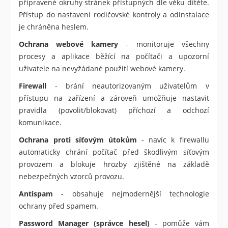
připravené okruhy stránek přístupných dle věku dítěte.
Přístup do nastavení rodičovské kontroly a odinstalace
je chráněna heslem.
Ochrana webové kamery
- monitoruje všechny
procesy a aplikace běžící na počítači a upozorní
uživatele na nevyžádané použití webové kamery.
Firewall
- brání neautorizovaným uživatelům v
přístupu na zařízení a zároveň umožňuje nastavit
pravidla (povolit/blokovat) příchozí a odchozí
komunikace.
Ochrana proti síťovým útokům
- navíc k firewallu
automaticky chrání počítač před škodlivým síťovým
provozem a blokuje hrozby zjištěné na základě
nebezpečných vzorců provozu.
Antispam
- obsahuje nejmodernější technologie
ochrany před spamem.
Password Manager (správce hesel)
- pomůže vám