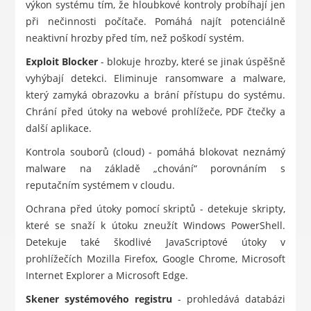
výkon systému tím, že hloubkové kontroly probíhají jen
při nečinnosti počítače. Pomáhá najít potenciálně
neaktivní hrozby před tím, než poškodí systém.
Exploit Blocker
- blokuje hrozby, které se jinak úspěšně
vyhýbají detekci. Eliminuje ransomware a malware,
který zamyká obrazovku a brání přístupu do systému.
Chrání před útoky na webové prohlížeče, PDF čtečky a
další aplikace.
Kontrola souborů (cloud) - pomáhá blokovat neznámý
malware na základě „chování“ porovnáním s
reputačním systémem v cloudu.
Ochrana před útoky pomocí skriptů - detekuje skripty,
které se snaží k útoku zneužít Windows PowerShell.
Detekuje také škodlivé JavaScriptové útoky v
prohlížečích Mozilla Firefox, Google Chrome, Microsoft
Internet Explorer a Microsoft Edge.
Skener systémového registru
- prohledává databázi