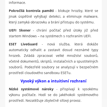
informace.
Pokročilá kontrola paměti
- blokuje hrozby, které se
jinak úspěšně vyhýbají detekci, a eliminuje malware,
který zamyká obrazovku a brání přístupu do systému.
UEFI Skener
- chrání počítač před útoky již před
startem Windows – na systémech s rozhraním UEFI.
ESET LiveGuard
- nová služba, která dokáže
automaticky odhalit a zastavit dosud neznámé typy
hrozeb. Zvládá zpracovat velké množství souborů,
včetně dokumentů, skriptů, instalačních a spustitelných
souborů. Podezřelé soubory se analyzují v bezpečném
prostředí cloudového sandboxu ESETu.
Vysoký výkon a intuitivní rozhraní
Nízké systémové nároky
- přispívají k vysokému
výkonu počítače. Hodí se do jakéhokoli systémového
prostředí. Nezatěžuje zbytečně síťový provoz.