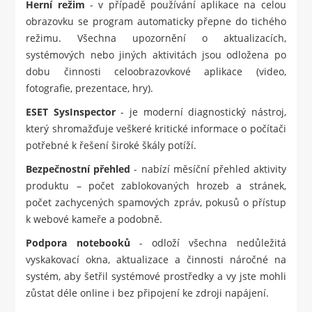
Herní režim
- v případě používání aplikace na celou
obrazovku se program automaticky přepne do tichého
režimu. Všechna upozornění o aktualizacích,
systémových nebo jiných aktivitách jsou odložena po
dobu činnosti celoobrazovkové aplikace (video,
fotografie, prezentace, hry).
ESET SysInspector
- je moderní diagnostický nástroj,
který shromažďuje veškeré kritické informace o počítači
potřebné k řešení široké škály potíží.
Bezpečnostní přehled
- nabízí měsíční přehled aktivity
produktu – počet zablokovaných hrozeb a stránek,
počet zachycených spamových zpráv, pokusů o přístup
k webové kameře a podobně.
Podpora notebooků
- odloží všechna nedůležitá
vyskakovací okna, aktualizace a činnosti náročné na
systém, aby šetřil systémové prostředky a vy jste mohli
zůstat déle online i bez připojení ke zdroji napájení.