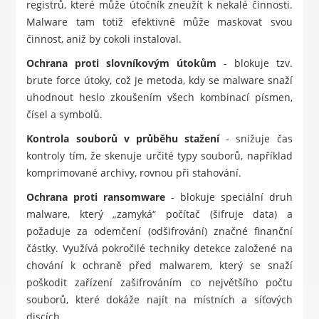
registrů, které může útočník zneužít k nekalé činnosti.
Malware tam totiž efektivně může maskovat svou
činnost, aniž by cokoli instaloval.
Ochrana proti slovníkovým útokům
- blokuje tzv.
brute force útoky, což je metoda, kdy se malware snaží
uhodnout heslo zkoušením všech kombinací písmen,
čísel a symbolů.
Kontrola souborů v průběhu stažení
- snižuje čas
kontroly tím, že skenuje určité typy souborů, například
komprimované archivy, rovnou při stahování.
Ochrana proti ransomware
- blokuje speciální druh
malware, který „zamyká“ počítač (šifruje data) a
požaduje za odemčení (odšifrování) značné finanční
částky. Využívá pokročilé techniky detekce založené na
chování k ochraně před malwarem, který se snaží
poškodit zařízení zašifrováním co největšího počtu
souborů, které dokáže najít na místních a síťových
discích.