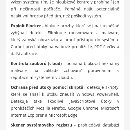
výkon systému tím, že hloubkové kontroly probíhají jen
při nečinnosti počítače. Pomáhá najít potenciálně
neaktivní hrozby před tím, než poškodí systém.
Exploit Blocker
- blokuje hrozby, které se jinak úspěšně
vyhýbají detekci. Eliminuje ransomware a malware,
který zamyká obrazovku a brání přístupu do systému.
Chrání před útoky na webové prohlížeče, PDF čtečky a
další aplikace.
Kontrola souborů (cloud)
- pomáhá blokovat neznámý
malware na základě „chování“ porovnáním s
reputačním systémem v cloudu.
Ochrana před útoky pomocí skriptů
- detekuje skripty,
které se snaží k útoku zneužít Windows PowerShell.
Detekuje také škodlivé JavaScriptové útoky v
prohlížečích Mozilla Firefox, Google Chrome, Microsoft
Internet Explorer a Microsoft Edge.
Skener systémového registru
- prohledává databázi