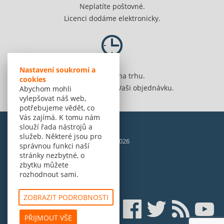
Neplatíte poštovné.
Licenci dodáme elektronicky.
Nastavení soukromí a
Jsme 20 let na trhu.
cookies
Spolehlivě vyřídíme Vaši objednávku.
Abychom mohli
vylepšovat náš web,
potřebujeme vědět, co
Vás zajímá. K tomu nám
slouží řada nástrojů a
služeb. Některé jsou pro
© Amenit Software Solutions, 1998 - 2026
správnou funkci naší
Powered by
nopCommerce
stránky nezbytné, o
zbytku můžete
rozhodnout sami.
ZOBRAZIT PODROBNOSTI
PŘIJMOUT VŠE