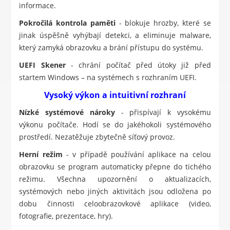
informace.
Pokročilá kontrola paměti
- blokuje hrozby, které se
jinak úspěšně vyhýbají detekci, a eliminuje malware,
který zamyká obrazovku a brání přístupu do systému.
UEFI Skener
- chrání počítač před útoky již před
startem Windows – na systémech s rozhraním UEFI.
Vysoký výkon a intuitivní rozhraní
Nízké systémové nároky
- přispívají k vysokému
výkonu počítače. Hodí se do jakéhokoli systémového
prostředí. Nezatěžuje zbytečně síťový provoz.
Herní režim
- v případě používání aplikace na celou
obrazovku se program automaticky přepne do tichého
režimu. Všechna upozornění o aktualizacích,
systémových nebo jiných aktivitách jsou odložena po
dobu činnosti celoobrazovkové aplikace (video,
fotografie, prezentace, hry).