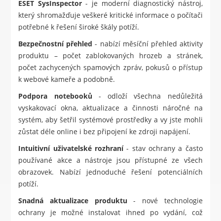
ESET SysInspector
- je moderní diagnostický nástroj,
který shromažďuje veškeré kritické informace o počítači
potřebné k řešení široké škály potíží.
Bezpečnostní přehled
- nabízí měsíční přehled aktivity
produktu – počet zablokovaných hrozeb a stránek,
počet zachycených spamových zpráv, pokusů o přístup
k webové kameře a podobně.
Podpora notebooků
- odloží všechna nedůležitá
vyskakovací okna, aktualizace a činnosti náročné na
systém, aby šetřil systémové prostředky a vy jste mohli
zůstat déle online i bez připojení ke zdroji napájení.
Intuitivní uživatelské rozhraní
- stav ochrany a často
používané akce a nástroje jsou přístupné ze všech
obrazovek. Nabízí jednoduché řešení potenciálních
potíží.
Snadná aktualizace produktu
- nové technologie
ochrany je možné instalovat ihned po vydání, což