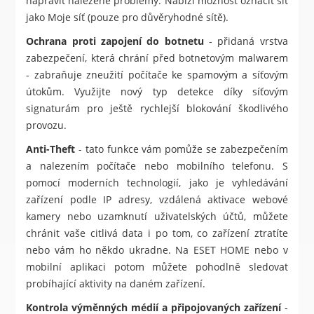
napravit nalezené problémy. Nabízí možnost označit síť
jako Moje síť (pouze pro důvěryhodné sítě).
Ochrana proti zapojení do botnetu
- přidaná vrstva
zabezpečení, která chrání před botnetovým malwarem
- zabraňuje zneužití počítače ke spamovým a síťovým
útokům. Využijte nový typ detekce díky síťovým
signaturám pro ještě rychlejší blokování škodlivého
provozu.
Anti-Theft
- tato funkce vám pomůže se zabezpečením
a nalezením počítače nebo mobilního telefonu. S
pomocí moderních technologií, jako je vyhledávání
zařízení podle IP adresy, vzdálená aktivace webové
kamery nebo uzamknutí uživatelských účtů, můžete
chránit vaše citlivá data i po tom, co zařízení ztratíte
nebo vám ho někdo ukradne. Na ESET HOME nebo v
mobilní aplikaci potom můžete pohodlně sledovat
probíhající aktivity na daném zařízení.
Kontrola výměnných médií a připojovaných zařízení
-