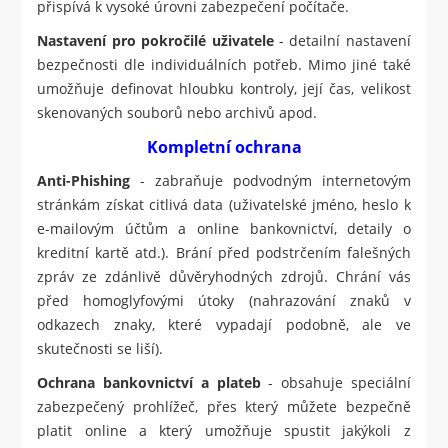
přispívá k vysoké úrovni zabezpečení počítače.
Nastavení pro pokročilé uživatele
- detailní nastavení
bezpečnosti dle individuálních potřeb. Mimo jiné také
umožňuje definovat hloubku kontroly, její čas, velikost
skenovaných souborů nebo archivů apod.
Kompletní ochrana
Anti-Phishing
- zabraňuje podvodným internetovým
stránkám získat citlivá data (uživatelské jméno, heslo k
e-mailovým účtům a online bankovnictví, detaily o
kreditní kartě atd.). Brání před podstrčením falešných
zpráv ze zdánlivě důvěryhodných zdrojů. Chrání vás
před homoglyfovými útoky (nahrazování znaků v
odkazech znaky, které vypadají podobně, ale ve
skutečnosti se liší).
Ochrana bankovnictví a plateb
- obsahuje speciální
zabezpečený prohlížeč, přes který můžete bezpečně
platit online a který umožňuje spustit jakýkoli z