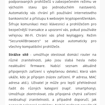
podporovaných prohlížečů v zabezpečeném režimu ve
výchozím stavu (po jednoduchém nastavení).
Automaticky vás chrání při používání internetového
bankovnictví a přístupu k webovým kryptopeněženkám.
Šifruje komunikaci mezi klávesnicí a prohlížečem pro
bezpečnější transakce a upozorní vás, pokud používáte
veřejnou Wi-Fi. Chrání vás před keyloggery. Režim
"SecureAllBrowsers" se aktivuje automaticky pro
všechny kompatibilní prohlížeče.
Strážce sítě
- umožňuje otestovat domácí router na
různé zranitelnosti, jako jsou slabá hesla nebo
neaktuální firmware. Nabízí seznam aktuálně
připojených zařízení s vylepšenou detekcí, která vám
ukáže, kdo je připojen (název zařízení, IP adresa, MAC
adresa atd.). Uživatel je může pro lepší přehlednost
řadit do různých kategorií (např. smartphony).
Umožňuje zkontrolovat, zda připojená chytrá zařízení
neobsahují zranitelnosti, a případně doporučí, jak