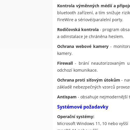
Kontrola výměnných médií a připoj
bluetooth zařízení, a tím snižuje ri
FireWire a sériové/paralelní porty.
Rodičovská kontrola
- program obsah
a odinstalace je chráněna heslem.
Ochrana webové kamery
- monitoru
kamery.
Firewall
- brání neautorizovaným uži
odchozí komunikace.
Ochrana proti síťovým útokům
- na
základě nebezpečných vzorců provoz
Antispam
- obsahuje nejmodernější 
Systémové požadavky
Operační systémy:
Microsoft Windows 11, 10 nebo vyšší