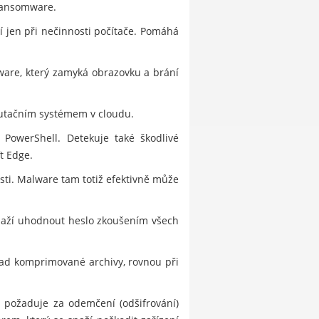
 ransomware.
í jen při nečinnosti počítače. Pomáhá
ware, který zamyká obrazovku a brání
utačním systémem v cloudu.
 PowerShell. Detekuje také škodlivé
t Edge.
sti. Malware tam totiž efektivně může
snaží uhodnout heslo zkoušením všech
klad komprimované archivy, rovnou při
a požaduje za odemčení (odšifrování)