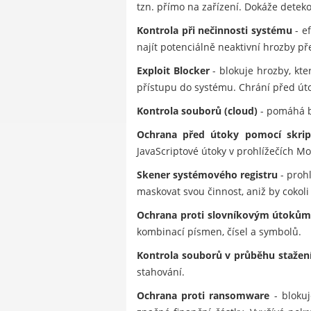
tzn. přímo na zařízení. Dokáže dete
Kontrola při nečinnosti systému
- e
najít potenciálně neaktivní hrozby př
Exploit Blocker
- blokuje hrozby, kt
přístupu do systému. Chrání před úto
Kontrola souborů (cloud)
- pomáhá b
Ochrana před útoky pomocí skrip
JavaScriptové útoky v prohlížečích Mo
Skener systémového registru
- prohl
maskovat svou činnost, aniž by cokoli 
Ochrana proti slovníkovým útoků
kombinací písmen, čísel a symbolů.
Kontrola souborů v průběhu stažen
stahování.
Ochrana proti ransomware
- blokuj