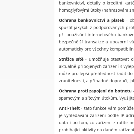
bankovnictví, detaily o kreditní ka
homoglyfovými útoky (nahrazování znak
Ochrana bankovnictví a plateb
- ob
spustit jakýkoli z podporovaných pr
při používání internetového bankov
bezpečnější transakce a upozorní vá
automaticky pro všechny kompatibilní
Strážce sítě
- umožňuje otestovat do
aktuálně připojených zařízení s vylep
může pro lepší přehlednost řadit do 
zranitelnosti, a případně doporučí, j
Ochrana proti zapojení do botnetu
-
spamovým a síťovým útokům. Využijte 
Anti-Theft
- tato funkce vám pomůže 
je vyhledávání zařízení podle IP ad
data i po tom, co zařízení ztratít
probíhající aktivity na daném zařízení