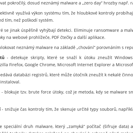
kovat pokročilý, dosud neznámý malware a „zero day“ hrozby např.
fektivně využívá výkon systému tím, že hloubkové kontroly probíhaj
ed tím, než poškodí systém.
eré se jinak úspěšně vyhýbají detekci. Eliminuje ransomware a mal
ky na webové prohlížeče, PDF čtečky a další aplikace.
lokovat neznámý malware na základě „chování“ porovnáním s rep
tů
- detekuje skripty, které se snaží k útoku zneužít Windows
zilla Firefox, Google Chrome, Microsoft Internet Explorer a Microsof
edává databázi registrů, které může útočník zneužít k nekalé činno
instaloval.
m
- blokuje tzv. brute force útoky, což je metoda, kdy se malware 
í
- snižuje čas kontroly tím, že skenuje určité typy souborů, napří
e speciální druh malware, který „zamyká“ počítač (šifruje data) 