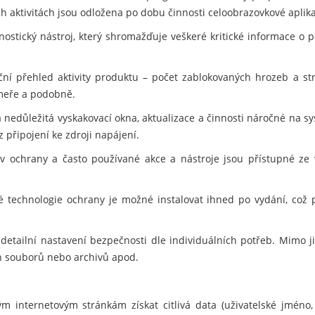
h aktivitách jsou odložena po dobu činnosti celoobrazovkové aplikace
ostický nástroj, který shromažďuje veškeré kritické informace o po
ční přehled aktivity produktu – počet zablokovaných hrozeb a s
meře a podobně.
 nedůležitá vyskakovací okna, aktualizace a činnosti náročné na sy
z připojení ke zdroji napájení.
v ochrany a často používané akce a nástroje jsou přístupné ze
 technologie ochrany je možné instalovat ihned po vydání, což 
detailní nastavení bezpečnosti dle individuálních potřeb. Mimo 
ých souborů nebo archivů apod.
 internetovým stránkám získat citlivá data (uživatelské jméno