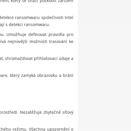
em, který se snaží poškodit zařízení
detekce ransomwaru společnosti Intel
ají s detekcí ransomwaru.
mu. Umožňuje definovat pravidla pro
ívá nejnovější možnosti trasování ke
, shromažďovat přihlašovací údaje a
lware, který zamyká obrazovku a brání
prostředí. Nezatěžuje zbytečně síťový
ichého režimu. Všechna upozornění o