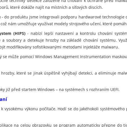
ročilé techniky detekce založené na chování k ochraně před malwar
orů, které dokáže najít na místních a síťových discích.
u
- do produktu jsme integrovali podporu hardwarové technologie 
, což nám umožňuje využívat modely strojového učení, které pomáh
ystem (HIPS)
- nabízí lepší nastavení a kontrolu chování systé
ce a soubory a detekuje hrozby na základě chování systému. Využ
 být modifikovány sofistikovanými metodami injektáže malwaru.
erý se může pomocí Windows Management Instrumentation maskovat
 hrozby, které se jinak úspěšně vyhýbají detekci, a eliminuje ma
oky již před startem Windows – na systémech s rozhraním UEFI.
raní
í k vysokému výkonu počítače. Hodí se do jakéhokoli systémového 
plikace na celou obrazovku se program automaticky přepne do t