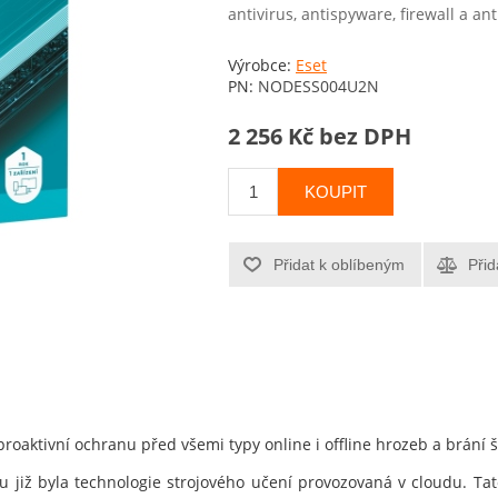
antivirus, antispyware, firewall a an
Výrobce:
Eset
PN:
NODESS004U2N
2 256 Kč bez DPH
KOUPIT
Přidat k oblíbeným
Přid
proaktivní ochranu před všemi typy online i offline hrozeb a brání 
u již byla technologie strojového učení provozovaná v cloudu. Tato