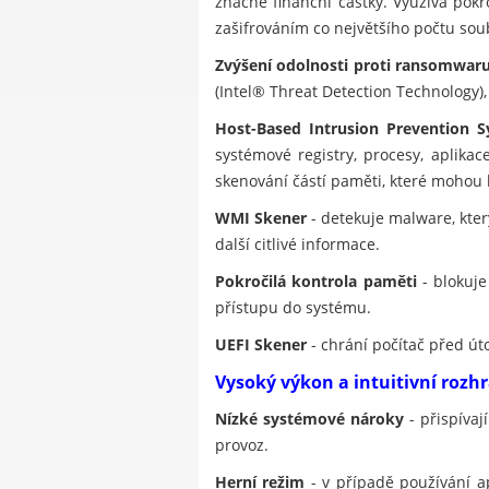
značné finanční částky. Využívá pok
zašifrováním co největšího počtu soub
Zvýšení odolnosti proti ransomwar
(Intel® Threat Detection Technology)
Host-Based Intrusion Prevention S
systémové registry, procesy, aplika
skenování částí paměti, které mohou
WMI Skener
- detekuje malware, kt
další citlivé informace.
Pokročilá kontrola paměti
- blokuje
přístupu do systému.
UEFI Skener
- chrání počítač před út
Vysoký výkon a intuitivní rozh
Nízké systémové nároky
- přispívaj
provoz.
Herní režim
- v případě používání a