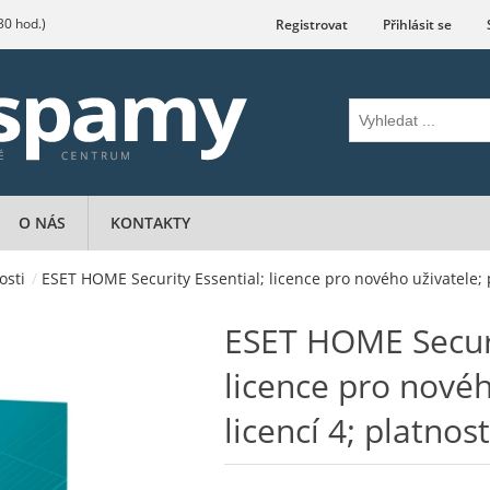
.30 hod.)
Registrovat
Přihlásit se
O NÁS
KONTAKTY
osti
/
ESET HOME Security Essential; licence pro nového uživatele; p
ESET HOME Securi
licence pro novéh
licencí 4; platnos