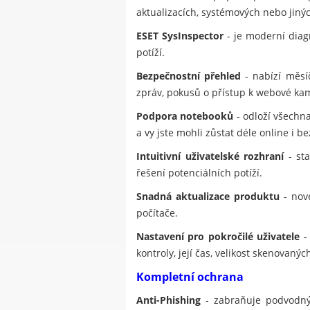
aktualizacích, systémových nebo jinýc
ESET SysInspector
- je moderní diagn
potíží.
Bezpečnostní přehled
- nabízí měsí
zpráv, pokusů o přístup k webové ka
Podpora notebooků
- odloží všechna
a vy jste mohli zůstat déle online i be
Intuitivní uživatelské rozhraní
- sta
řešení potenciálních potíží.
Snadná aktualizace produktu
- nové
počítače.
Nastavení pro pokročilé uživatele
- 
kontroly, její čas, velikost skenovan
Kompletní ochrana
Anti-Phishing
- zabraňuje podvodným