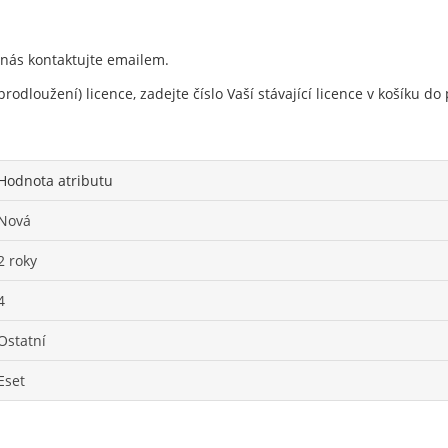
 nás kontaktujte emailem.
rodloužení) licence, zadejte číslo Vaší stávající licence v košíku 
Hodnota atributu
Nová
2 roky
4
Ostatní
Eset