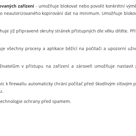
ovaných zařízení
- umožňuje blokovat nebo povolit konkrétní vým
ziko neautorizovaného kopírování dat na minimum. Umožňuje blokov
uje již připravené okruhy stránek přístupných dle věku dítěte. Pří
je všechny procesy a aplikace běžící na počítači a upozorní už
vatelům v přístupu na zařízení a zároveň umožňuje nastavit pra
víc k firewallu automaticky chrání počítač před škodlivým síťovým 
u.
technologie ochrany před spamem.