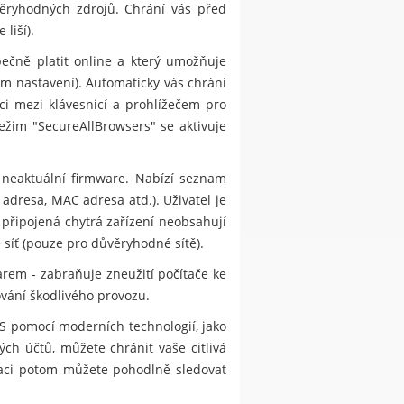
ůvěryhodných zdrojů. Chrání vás před
liší).
ečně platit online a který umožňuje
m nastavení). Automaticky vás chrání
i mezi klávesnicí a prohlížečem pro
ežim "SecureAllBrowsers" se aktivuje
 neaktuální firmware. Nabízí seznam
 adresa, MAC adresa atd.). Uživatel je
 připojená chytrá zařízení neobsahují
 síť (pouze pro důvěryhodné sítě).
rem - zabraňuje zneužití počítače ke
ování škodlivého provozu.
S pomocí moderních technologií, jako
ch účtů, můžete chránit vaše citlivá
kaci potom můžete pohodlně sledovat