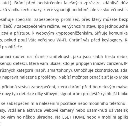
rtě atd.). Brání před podstrčením falešných zpráv ze zdánlivě d
ů v odkazech znaky, které vypadají podobně, ale ve skutečnosti se 
sahuje speciální zabezpečený prohlížeč, přes který můžete bezp
ohlížečů v zabezpečeném režimu ve výchozím stavu (po jednoduché
nictví a přístupu k webovým kryptopeněženkám. Šifruje komunikac
s, pokud používáte veřejnou Wi-Fi. Chrání vás před keyloggery. R
 prohlížeče.
mácí router na různé zranitelnosti, jako jsou slabá hesla nebo
šenou detekcí, která vám ukáže, kdo je připojen (název zařízení, IP
různých kategorií (např. smartphony). Umožňuje zkontrolovat, zda
ak napravit nalezené problémy. Nabízí možnost označit síť jako Moje
 přidaná vrstva zabezpečení, která chrání před botnetovým malwa
nový typ detekce díky síťovým signaturám pro ještě rychlejší blok
se zabezpečením a nalezením počítače nebo mobilního telefonu. 
resy, vzdálená aktivace webové kamery nebo uzamknutí uživatelský
e nebo vám ho někdo ukradne. Na ESET HOME nebo v mobilní apli
.