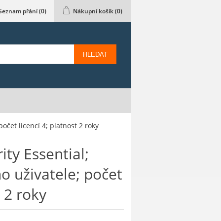
Seznam přání
(0)
Nákupní košík
(0)
HLEDAT
očet licencí 4; platnost 2 roky
ty Essential;
o uživatele; počet
t 2 roky