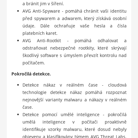
a bránit jim v šíření.
AVG Anti-Spyware - pomáhá chránit vaši identitu
před spywarem a adwarem, který získává osobní
údaje. Dále ochraňuje vaše hesla a čísla
platebních karet.
AVG Anti-Rootkit - pomáhá odhalovat a
odstraňovat nebezpečné rootkity, které skrývají
škodlivý software s úmyslem převzít kontrolu nad
počítačem.
Pokročilá detekce.
Detekce nákaz v reálném čase - cloudová
technologie detekce nákaz pomáhá rozpoznat
nejnovější varianty malwaru a nákazy v reálném
čase.
Detekce pomocí umělé inteligence - pokročilá
umělá inteligence v počítači proaktivně
identifikuje vzorky malwaru, které dosud nebyly
objeveny a klasifikovány týmem AVG Threat Labs.