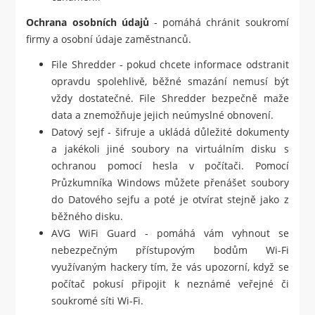
Ochrana osobních údajů
- pomáhá chránit soukromí
firmy a osobní údaje zaměstnanců.
File Shredder - pokud chcete informace odstranit
opravdu spolehlivě, běžné smazání nemusí být
vždy dostatečné. File Shredder bezpečně maže
data a znemožňuje jejich neúmyslné obnovení.
Datový sejf - šifruje a ukládá důležité dokumenty
a jakékoli jiné soubory na virtuálním disku s
ochranou pomocí hesla v počítači. Pomocí
Průzkumníka Windows můžete přenášet soubory
do Datového sejfu a poté je otvírat stejně jako z
běžného disku.
AVG WiFi Guard - pomáhá vám vyhnout se
nebezpečným přístupovým bodům Wi-Fi
využívaným hackery tím, že vás upozorní, když se
počítač pokusí připojit k neznámé veřejné či
soukromé síti Wi-Fi.