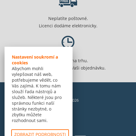
Neplatíte poštovné.
Licenci dodáme elektronicky.
Nastavení soukromí a
Jsme 20 let na trhu.
cookies
Spolehlivě vyřídíme Vaši objednávku.
Abychom mohli
vylepšovat náš web,
potřebujeme vědět, co
Vás zajímá. K tomu nám
slouží řada nástrojů a
služeb. Některé jsou pro
© Amenit Software Solutions, 1998 - 2026
správnou funkci naší
Powered by
nopCommerce
stránky nezbytné, o
zbytku můžete
rozhodnout sami.
ZOBRAZIT PODROBNOSTI