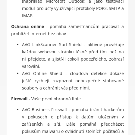
(například Microsoft Outlook) a jako testovací
modul pro účty využívající protokoly POP3, SMTP a
IMAP.
Ochrana online
- pomáhá zaměstnancům pracovat a
prohlížet internet bez obav.
AVG LinkScanner Surf-Shield - aktivně prověřuje
každou webovou stránku těsně před tím, než na
ni přejdete, a zjistí-li cokoli podezřelého, zobrazí
varování.
AVG Online Shield - cloudová detekce dokáže
ještě rychleji rozpoznat nebezpečné stahované
soubory a ochránit vás před nimi.
Firewall
- Vaše první obranná linie.
AVG Business Firewall - pomáhá bránit hackerům
v pokusech o přístup k datům uloženým v
zařízeních a síti. Dále pomáhá předcházet
pokusům malwaru o ovládnutí stolních počítačů a