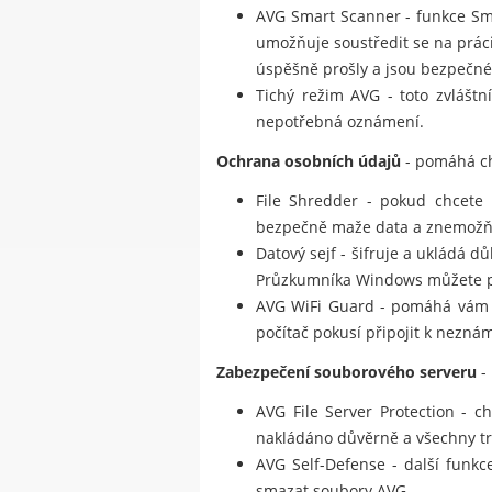
AVG Smart Scanner - funkce Smar
umožňuje soustředit se na prác
úspěšně prošly a jsou bezpečné
Tichý režim AVG - toto zvláštn
nepotřebná oznámení.
Ochrana osobních údajů
- pomáhá ch
File Shredder - pokud chcete 
bezpečně maže data a znemožňu
Datový sejf - šifruje a ukládá 
Průzkumníka Windows můžete pře
AVG WiFi Guard - pomáhá vám 
počítač pokusí připojit k neznám
Zabezpečení souborového serveru
-
AVG File Server Protection - c
nakládáno důvěrně a všechny tr
AVG Self-Defense - další funkc
smazat soubory AVG.