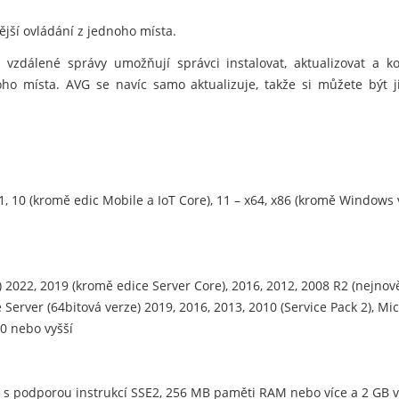
nější ovládání z jednoho místa.
vzdálené správy umožňují správci instalovat, aktualizovat a 
noho místa. AVG se navíc samo aktualizuje, takže si můžete být j
.1, 10 (kromě edic Mobile a IoT Core), 11 – x64, x86 (kromě Window
2022, 2019 (kromě edice Server Core), 2016, 2012, 2008 R2 (nejnově
Server (64bitová verze) 2019, 2016, 2013, 2010 (Service Pack 2), Mic
0 nebo vyšší
4 s podporou instrukcí SSE2, 256 MB paměti RAM nebo více a 2 GB