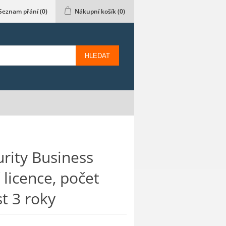
Seznam přání
(0)
Nákupní košík
(0)
HLEDAT
rity Business
 licence, počet
st 3 roky