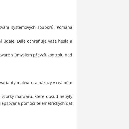
stování systémových souborů. Pomáhá
í údaje. Dále ochraňuje vaše hesla a
ftware s úmyslem převzít kontrolu nad
 varianty malwaru a nákazy v reálném
je vzorky malwaru, které dosud nebyly
ylepšována pomocí telemetrických dat