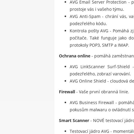
AVG Email Server Protection -
prostoje vás i vašeho týmu.
AVG Anti-Spam - chrání vás, v
podezřelého kódu.
Kontrola pošty AVG - Pomáhá zji
počítače. Také funguje jako do
protokoly POP3, SMTP a IMAP.
Ochrana online
- pomáhá zaměstnanců
AVG LinkScanner Surf-Shield -
podezřelého, zobrazí varování.
AVG Online Shield - cloudová de
Firewall
- Vaše první obranná linie.
AVG Business Firewall - pomáhá
pokusům malwaru o ovládnutí sto
Smart Scanner
- NOVÉ testovací jádro
Testovací jádro AVG - momentálně