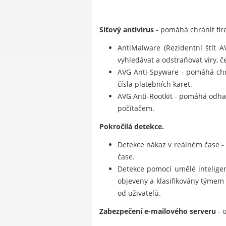
Síťový antivirus
- pomáhá chránit fire
AntiMalware (Rezidentní štít 
vyhledávat a odstraňovat viry, če
AVG Anti-Spyware - pomáhá chrá
čísla platebních karet.
AVG Anti-Rootkit - pomáhá odhal
počítačem.
Pokročilá detekce.
Detekce nákaz v reálném čase -
čase.
Detekce pomocí umělé inteligenc
objeveny a klasifikovány týmem
od uživatelů.
Zabezpečení e-mailového serveru
- o