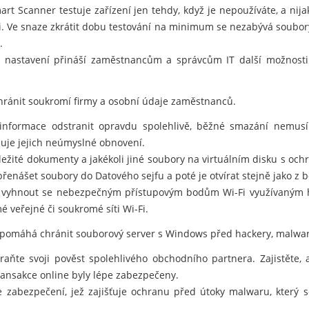
t Scanner testuje zařízení jen tehdy, když je nepoužíváte, a nij
i. Ve snaze zkrátit dobu testování na minimum se nezabývá soubory
.
í nastavení přináší zaměstnancům a správcům IT další možnosti 
ránit soukromí firmy a osobní údaje zaměstnanců.
informace odstranit opravdu spolehlivě, běžné smazání nemusí
je jejich neúmyslné obnovení.
důležité dokumenty a jakékoli jiné soubory na virtuálním disku s oc
nášet soubory do Datového sejfu a poté je otvírat stejně jako z 
vyhnout se nebezpečným přístupovým bodům Wi-Fi využívaným hac
é veřejné či soukromé síti Wi-Fi.
 pomáhá chránit souborový server s Windows před hackery, malwar
hraňte svoji pověst spolehlivého obchodního partnera. Zajistěte,
ansakce online byly lépe zabezpečeny.
e zabezpečení, jež zajišťuje ochranu před útoky malwaru, který