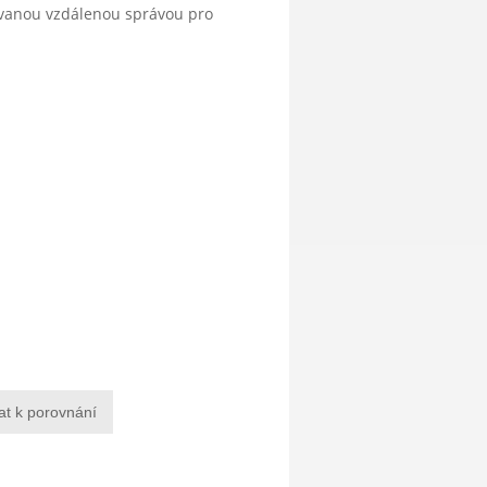
ovanou vzdálenou správou pro
at k porovnání