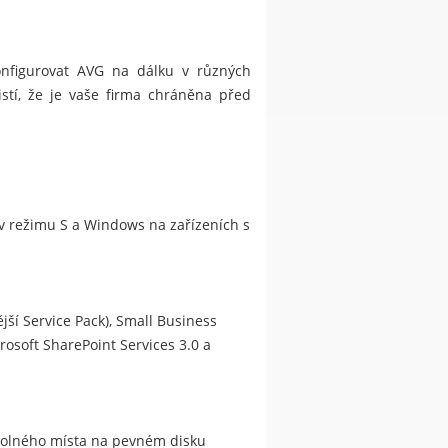
konfigurovat AVG na dálku v různých
istí, že je vaše firma chráněna před
s v režimu S a Windows na zařízeních s
jší Service Pack), Small Business
rosoft SharePoint Services 3.0 a
 volného místa na pevném disku