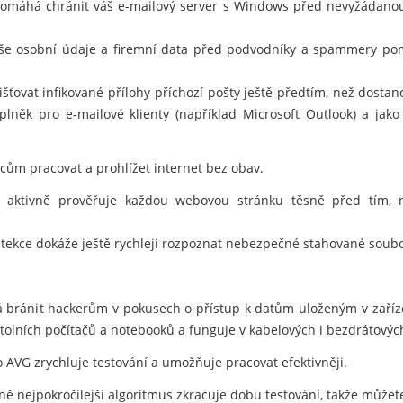
 pomáhá chránit váš e-mailový server s Windows před nevyžádanou
aše osobní údaje a firemní data před podvodníky a spammery pom
šťovat infikované přílohy příchozí pošty ještě předtím, než dosta
plněk pro e-mailové klienty (například Microsoft Outlook) a jako 
m pracovat a prohlížet internet bez obav.
 aktivně prověřuje každou webovou stránku těsně před tím, než
tekce dokáže ještě rychleji rozpoznat nebezpečné stahované soubo
 bránit hackerům v pokusech o přístup k datům uloženým v zaříz
lních počítačů a notebooků a funguje v kabelových i bezdrátových
 AVG zrychluje testování a umožňuje pracovat efektivněji.
 nejpokročilejší algoritmus zkracuje dobu testování, takže můžete 