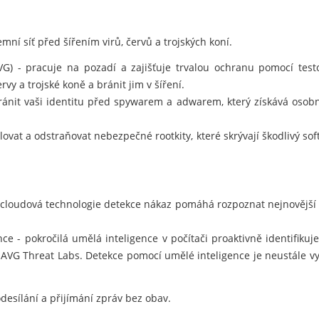
mní síť před šířením virů, červů a trojských koní.
AVG) - pracuje na pozadí a zajišťuje trvalou ochranu pomocí te
rvy a trojské koně a bránit jim v šíření.
nit vaši identitu před spywarem a adwarem, který získává osobn
ovat a odstraňovat nebezpečné rootkity, které skrývají škodlivý so
 cloudová technologie detekce nákaz pomáhá rozpoznat nejnovější
e - pokročilá umělá inteligence v počítači proaktivně identifiku
 AVG Threat Labs. Detekce pomocí umělé inteligence je neustále v
desílání a přijímání zpráv bez obav.