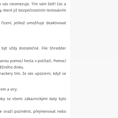
ak vás neomezuje. Tím vám šetří čas a
, které již bezpečnostním testováním
řízení, jelikož umožňuje deaktivovat
 být vždy dostatečné. File Shredder
hranou pomocí hesla v počítači. Pomocí
běžného disku.
kery tím, že vás upozorní, když se
em a viry.
 aby se všemi zákaznickými daty bylo
 se snaží pozměnit, přejmenovat nebo