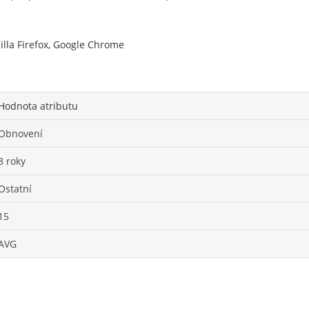
illa Firefox, Google Chrome
Hodnota atributu
Obnovení
3 roky
Ostatní
15
AVG