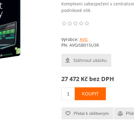
Komplexní zabezpečení s centraliz
podnikové sítě.
Výrobce:
AVG
PN:
AVGISB015U3R
Stáhnout ukázku
27 472 Kč bez DPH
KOUPIT
Přidat k oblíbeným
Přid