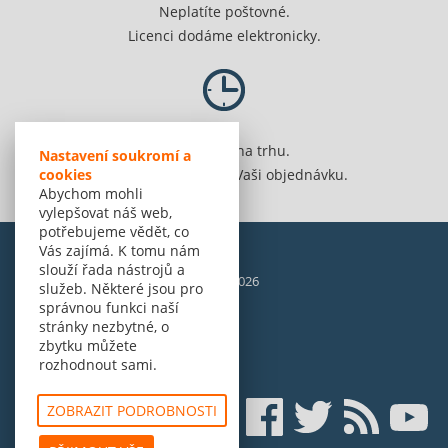
Neplatíte poštovné.
Licenci dodáme elektronicky.
Jsme 20 let na trhu.
Nastavení soukromí a
Spolehlivě vyřídíme Vaši objednávku.
cookies
Abychom mohli
vylepšovat náš web,
potřebujeme vědět, co
Vás zajímá. K tomu nám
slouží řada nástrojů a
© Amenit Software Solutions, 1998 - 2026
služeb. Některé jsou pro
Powered by
nopCommerce
správnou funkci naší
stránky nezbytné, o
zbytku můžete
rozhodnout sami.
ZOBRAZIT PODROBNOSTI