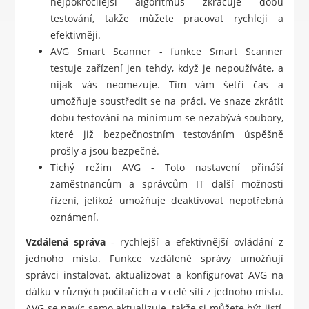
nejpokročilejší algoritmus zkracuje dobu
testování, takže můžete pracovat rychleji a
efektivněji.
AVG Smart Scanner - funkce Smart Scanner
testuje zařízení jen tehdy, když je nepoužíváte, a
nijak vás neomezuje. Tím vám šetří čas a
umožňuje soustředit se na práci. Ve snaze zkrátit
dobu testování na minimum se nezabývá soubory,
které již bezpečnostním testováním úspěšně
prošly a jsou bezpečné.
Tichý režim AVG - Toto nastavení přináší
zaměstnancům a správcům IT další možnosti
řízení, jelikož umožňuje deaktivovat nepotřebná
oznámení.
Vzdálená správa
- rychlejší a efektivnější ovládání z
jednoho místa. Funkce vzdálené správy umožňují
správci instalovat, aktualizovat a konfigurovat AVG na
dálku v různých počítačích a v celé síti z jednoho místa.
AVG se navíc samo aktualizuje, takže si můžete být jistí,