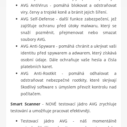
AVG AntiVirus - pomáhá blokovat a odstraňovat
viry, červy a trojské koně a bránit jejich šíření.
AVG Self-Defense - další funkce zabezpečení, jež
zajišťuje ochranu před útoky malwaru, který se
snaží pozměnit, přejmenovat nebo smazat
soubory AVG.
AVG Anti-Spyware - pomáhá chránit a ukrývat vaši
identitu před spywarem a adwarem, který získává
osobní údaje. Dále ochraňuje vaše hesla a čísla
platebních karet.
AVG Anti-Rootkit - pomáhá odhalovat a
odstraňovat nebezpečné rootkity, které skrývají
škodlivý software s úmyslem převzít kontrolu nad
počítačem.
Smart Scanner
- NOVÉ testovací jádro AVG zrychluje
testování a umožňuje pracovat efektivněji.
Testovací jádro AVG - náš momentálně