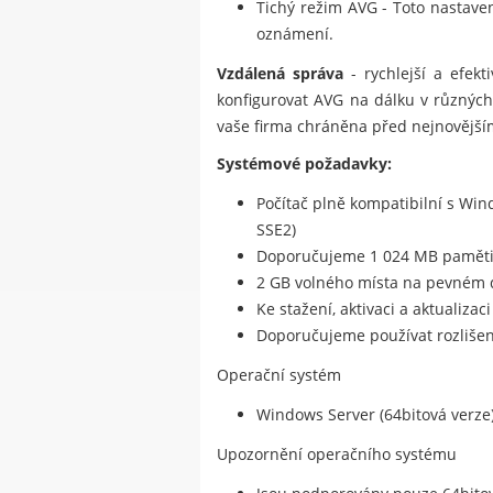
Tichý režim AVG - Toto nastave
oznámení.
Vzdálená správa
- rychlejší a efekt
konfigurovat AVG na dálku v různých p
vaše firma chráněna před nejnovější
Systémové požadavky:
Počítač plně kompatibilní s Wi
SSE2)
Doporučujeme 1 024 MB paměti
2 GB volného místa na pevném 
Ke stažení, aktivaci a aktualiza
Doporučujeme používat rozlišení
Operační systém
Windows Server (64bitová verze)
Upozornění operačního systému