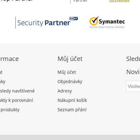
ormace
Můj účet
Sled
Novi
at
Můj účet
nky
Objednávky
sledy navštívené
Adresy
kty k porovnání
Nákupní košík
 produkty
Seznam přání