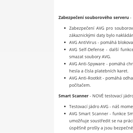
Zabezpečení souborového serveru
-
Zabezpečení AVG pro souborový
zákaznickými daty bylo nakládá
AVG AntiVirus - pomáhá blokovat 
AVG Self-Defense - další funkc
smazat soubory AVG.
AVG Anti-Spyware - pomáhá chrá
hesla a čísla platebních karet.
AVG Anti-Rootkit - pomáhá odhal
počítačem.
Smart Scanner
- NOVÉ testovací jádro
Testovací jádro AVG - náš moment
AVG Smart Scanner - funkce Smar
umožňuje soustředit se na prác
úspěšně prošly a jsou bezpečné