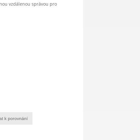
anou vzdálenou správou pro
at k porovnání