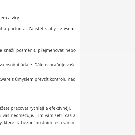
em a viry.
o partnera. Zajistěte, aby se všemi
 se snaží pozměnit, přejmenovat nebo
vá osobní údaje. Dále ochraňuje vaše
ftware s úmyslem převzít kontrolu nad
ete pracovat rychleji a efektivněji.
ak vás neomezuje. Tím vám šetří čas a
, které již bezpečnostním testováním