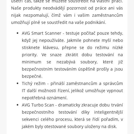
ušetří čas, takže se můžete soustředit na vlastní práci.
Naše produkty neodvádějí pozornost od práce ani vás
nijak nezpomalují, čímž vám i vašim zaměstnancům
umožňují plně se soustředit na vaše podnikání.
AVG Smart Scanner - testuje počítač pouze tehdy,
když jej nepoužíváte. Jakmile pohnete myší nebo
stisknete klávesu, přepne se do režimu nízké
priority. Ve snaze zkrátit dobu testování na
minimum se nezabývá soubory, které již
bezpečnostním testováním úspěšně prošly a jsou
bezpečné.
Tichý režim - přináší zaměstnancům a správcům
IT další možnosti řízení, jelikož umožňuje vypnout
nepotřebná oznámení.
AVG Turbo Scan - dramaticky zkracuje dobu trvání
bezpečnostního testování díky inteligentnější
sekvenci celého procesu, která se řídí pořadím, v
jakém byly otestované soubory uloženy na disk.