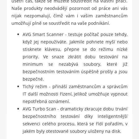
ušetří čas, takže se můžete soustředit na vlastní práci.
Naše produkty neodvádějí pozornost od práce ani vás
nijak nezpomalují, čímž vám i vašim zaměstnancům
umožňují plně se soustředit na vaše podnikání.
AVG Smart Scanner - testuje počítač pouze tehdy,
když jej nepoužíváte. Jakmile pohnete myší nebo
stisknete klávesu, přepne se do režimu nízké
priority. Ve snaze zkrátit dobu testování na
minimum se nezabývá soubory, které již
bezpečnostním testováním úspěšně prošly a jsou
bezpečné.
Tichý režim - přináší zaměstnancům a správcům
IT další možnosti řízení, jelikož umožňuje vypnout
nepotřebná oznámení.
AVG Turbo Scan - dramaticky zkracuje dobu trvání
bezpečnostního testování díky inteligentnější
sekvenci celého procesu, která se řídí pořadím, v
jakém byly otestované soubory uloženy na disk.