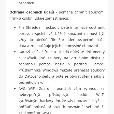
oznámení.
Ochrana osobních údajů
- pomáhá chránit soukromí
firmy a osobní údaje zaměstnanců.
File Shredder - pokud chcete informace odstranit
opravdu spolehlivě, běžné smazání nemusí být
vždy dostatečné. File Shredder bezpečně maže
data a znemožňuje jejich neúmyslné obnovení.
Datový sejf - šifruje a ukládá důležité dokumenty
a jakékoli jiné soubory na virtuálním disku s
ochranou pomocí hesla v počítači. Pomocí
Průzkumníka Windows můžete přenášet soubory
do Datového sejfu a poté je otvírat stejně jako z
běžného disku.
AVG WiFi Guard - pomáhá vám vyhnout se
nebezpečným přístupovým bodům Wi-Fi
využívaným hackery tím, že vás upozorní, když se
počítač pokusí připojit k neznámé veřejné či
soukromé síti Wi-Fi.