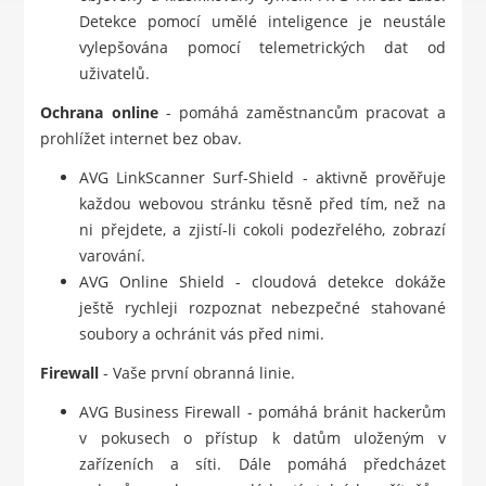
Detekce pomocí umělé inteligence je neustále
vylepšována pomocí telemetrických dat od
uživatelů.
Ochrana online
- pomáhá zaměstnancům pracovat a
prohlížet internet bez obav.
AVG LinkScanner Surf-Shield - aktivně prověřuje
každou webovou stránku těsně před tím, než na
ni přejdete, a zjistí-li cokoli podezřelého, zobrazí
varování.
AVG Online Shield - cloudová detekce dokáže
ještě rychleji rozpoznat nebezpečné stahované
soubory a ochránit vás před nimi.
Firewall
- Vaše první obranná linie.
AVG Business Firewall - pomáhá bránit hackerům
v pokusech o přístup k datům uloženým v
zařízeních a síti. Dále pomáhá předcházet