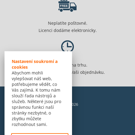
Neplatíte poštovné.
Licenci dodáme elektronicky.
Nastavení soukromí a
Jsme 20 let na trhu.
cookies
Spolehlivě vyřídíme Vaši objednávku.
Abychom mohli
vylepšovat náš web,
potřebujeme vědět, co
Vás zajímá. K tomu nám
slouží řada nástrojů a
služeb. Některé jsou pro
© Amenit Software Solutions, 1998 - 2026
správnou funkci naší
Powered by
nopCommerce
stránky nezbytné, o
zbytku můžete
rozhodnout sami.