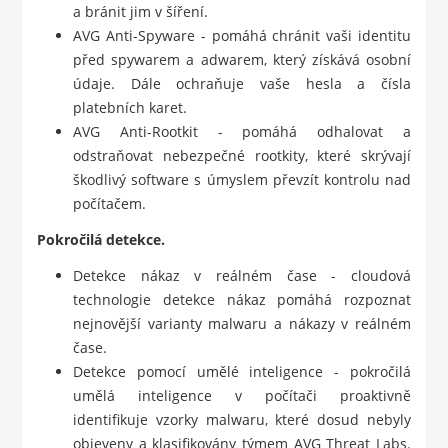
a bránit jim v šíření.
AVG Anti-Spyware - pomáhá chránit vaši identitu
před spywarem a adwarem, který získává osobní
údaje. Dále ochraňuje vaše hesla a čísla
platebních karet.
AVG Anti-Rootkit - pomáhá odhalovat a
odstraňovat nebezpečné rootkity, které skrývají
škodlivý software s úmyslem převzít kontrolu nad
počítačem.
Pokročilá detekce.
Detekce nákaz v reálném čase - cloudová
technologie detekce nákaz pomáhá rozpoznat
nejnovější varianty malwaru a nákazy v reálném
čase.
Detekce pomocí umělé inteligence - pokročilá
umělá inteligence v počítači proaktivně
identifikuje vzorky malwaru, které dosud nebyly
objeveny a klasifikovány týmem AVG Threat Labs.