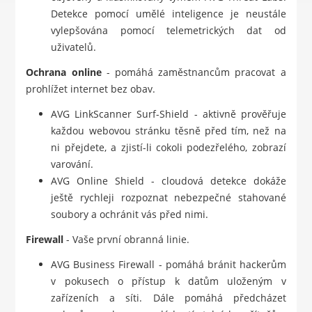
Detekce pomocí umělé inteligence je neustále
vylepšována pomocí telemetrických dat od
uživatelů.
Ochrana online
- pomáhá zaměstnancům pracovat a
prohlížet internet bez obav.
AVG LinkScanner Surf-Shield - aktivně prověřuje
každou webovou stránku těsně před tím, než na
ni přejdete, a zjistí-li cokoli podezřelého, zobrazí
varování.
AVG Online Shield - cloudová detekce dokáže
ještě rychleji rozpoznat nebezpečné stahované
soubory a ochránit vás před nimi.
Firewall
- Vaše první obranná linie.
AVG Business Firewall - pomáhá bránit hackerům
v pokusech o přístup k datům uloženým v
zařízeních a síti. Dále pomáhá předcházet