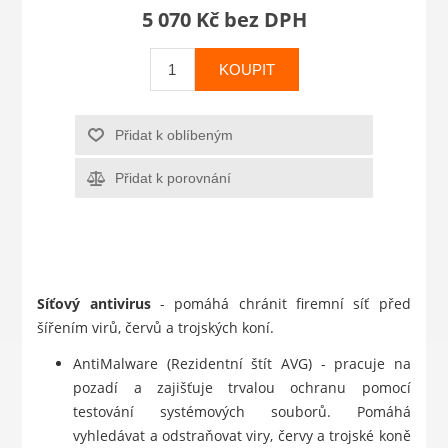
5 070 Kč bez DPH
KOUPIT
Přidat k oblíbeným
Přidat k porovnání
Síťový antivirus
- pomáhá chránit firemní síť před
šířením virů, červů a trojských koní.
AntiMalware (Rezidentní štít AVG) - pracuje na
pozadí a zajišťuje trvalou ochranu pomocí
testování systémových souborů. Pomáhá
vyhledávat a odstraňovat viry, červy a trojské koně