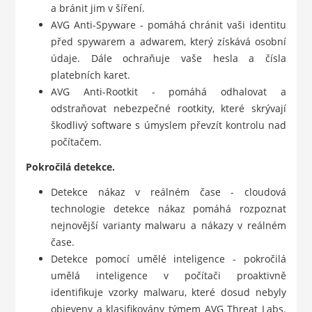
a bránit jim v šíření.
AVG Anti-Spyware - pomáhá chránit vaši identitu
před spywarem a adwarem, který získává osobní
údaje. Dále ochraňuje vaše hesla a čísla
platebních karet.
AVG Anti-Rootkit - pomáhá odhalovat a
odstraňovat nebezpečné rootkity, které skrývají
škodlivý software s úmyslem převzít kontrolu nad
počítačem.
Pokročilá detekce.
Detekce nákaz v reálném čase - cloudová
technologie detekce nákaz pomáhá rozpoznat
nejnovější varianty malwaru a nákazy v reálném
čase.
Detekce pomocí umělé inteligence - pokročilá
umělá inteligence v počítači proaktivně
identifikuje vzorky malwaru, které dosud nebyly
objeveny a klasifikovány týmem AVG Threat Labs.