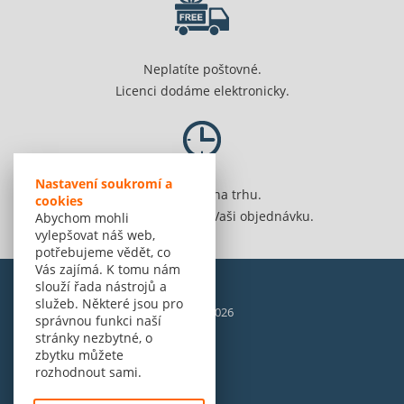
Neplatíte poštovné.
Licenci dodáme elektronicky.
Nastavení soukromí a
Jsme 20 let na trhu.
cookies
Spolehlivě vyřídíme Vaši objednávku.
Abychom mohli
vylepšovat náš web,
potřebujeme vědět, co
Vás zajímá. K tomu nám
slouží řada nástrojů a
služeb. Některé jsou pro
© Amenit Software Solutions, 1998 - 2026
správnou funkci naší
Powered by
nopCommerce
stránky nezbytné, o
zbytku můžete
rozhodnout sami.