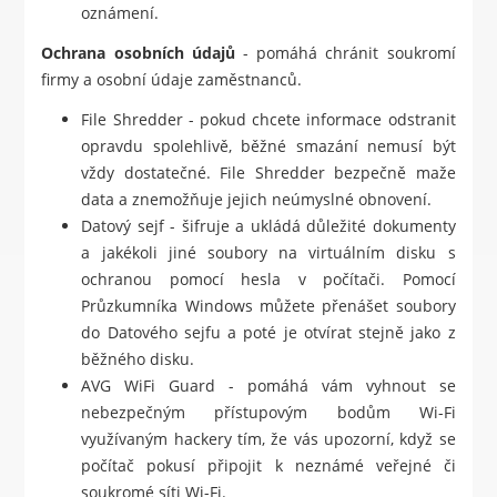
oznámení.
Ochrana osobních údajů
- pomáhá chránit soukromí
firmy a osobní údaje zaměstnanců.
File Shredder - pokud chcete informace odstranit
opravdu spolehlivě, běžné smazání nemusí být
vždy dostatečné. File Shredder bezpečně maže
data a znemožňuje jejich neúmyslné obnovení.
Datový sejf - šifruje a ukládá důležité dokumenty
a jakékoli jiné soubory na virtuálním disku s
ochranou pomocí hesla v počítači. Pomocí
Průzkumníka Windows můžete přenášet soubory
do Datového sejfu a poté je otvírat stejně jako z
běžného disku.
AVG WiFi Guard - pomáhá vám vyhnout se
nebezpečným přístupovým bodům Wi-Fi
využívaným hackery tím, že vás upozorní, když se
počítač pokusí připojit k neznámé veřejné či
soukromé síti Wi-Fi.